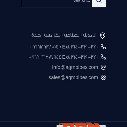
for:
المدينة الصناعية الخامسة، جدة
+966126380545 Ext: 314-319-320
+966126377944 Ext: 314-319-320
info@agmpipes.com
sales@agmpipes.com