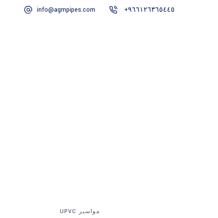
info@agmpipes.com
٩٦٦١٢٦٣٦٥٤٤٥+
اتصل بنا
مواسير UPVC