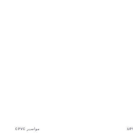
نبذة عن AGM
كتالوجات AGM
مواسير CPVC